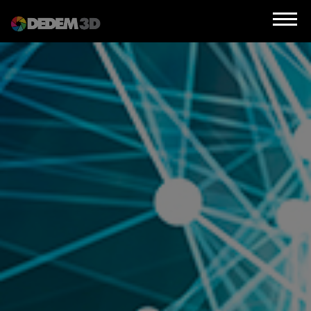
Azienda
Prodotti
Soluzioni 3D
Risorse
Servizi
Assistenza
Contatti
Newsletter