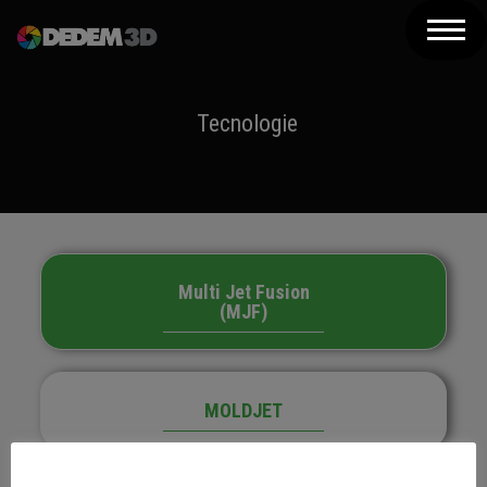
Azienda
Prodotti
Tecnologie
Soluzioni 3D
Risorse
Servizi
Multi Jet Fusion
Assistenza
(MJF)
Contatti
Newsletter
MOLDJET
Questo sito web utilizza i cookie