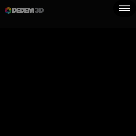
Azienda
Prodotti
Soluzioni 3D
Risorse
Servizi
Assistenza
Contatti
Newsletter