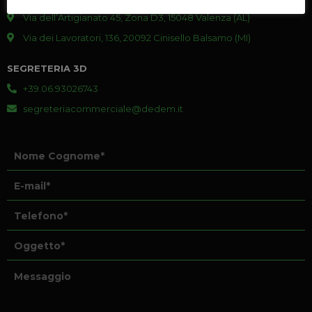
Via dell’Artigianato 45, Zona D3, 15048 Valenza (AL)
Via dei Lavoratori, 136, 20092 Cinisello Balsamo (MI)
SEGRETERIA 3D
+39.06.93026743
segreteriacommerciale@dedem.it