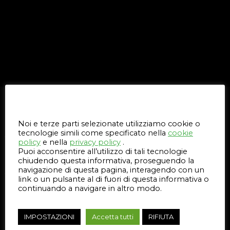
Questo sito web utilizza i cookie
SEMPRE VICINI AI CLIENTI
Noi e terze parti selezionate utilizziamo cookie o
Vuoi comprendere meglio qual è la tecnologia 3D più adatta alle
tecnologie simili come specificato nella
cookie
Tue esigenze?
policy
e nella
privacy policy
.
Puoi acconsentire all’utilizzo di tali tecnologie
Compila il modulo, gratuitamente e senza impegno.
chiudendo questa informativa, proseguendo la
navigazione di questa pagina, interagendo con un
Ti risponderemo in tempi brevi e potremo sviluppare insieme il
link o un pulsante al di fuori di questa informativa o
percorso migliore per la Tua Azienda.
continuando a navigare in altro modo.
COME RAGGIUNGERCI
IMPOSTAZIONI
Accetta tutti
RIFIUTA
Via Variante di Cancelliera, 6/8 - 00072 Ariccia (RM)