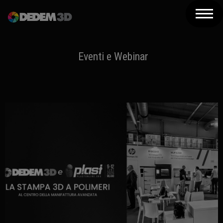
Azienda
Prodotti
Eventi e Webinar
Soluzioni 3D
Risorse
Servizi
Assistenza
Contatti
Newsletter