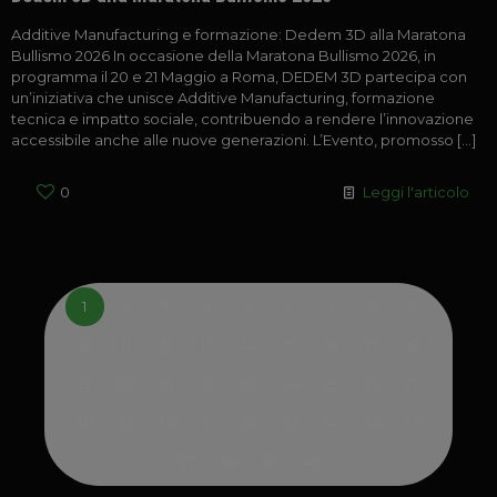
Additive Manufacturing e formazione: Dedem 3D alla Maratona
Bullismo 2026 In occasione della Maratona Bullismo 2026, in
programma il 20 e 21 Maggio a Roma, DEDEM 3D partecipa con
un’iniziativa che unisce Additive Manufacturing, formazione
tecnica e impatto sociale, contribuendo a rendere l’innovazione
accessibile anche alle nuove generazioni. L’Evento, promosso
[…]
0
Leggi l'articolo
1
2
3
4
5
6
7
8
9
10
11
12
13
14
15
16
17
18
19
20
21
22
23
24
25
26
27
28
29
30
31
32
33
34
35
36
37
38
39
40