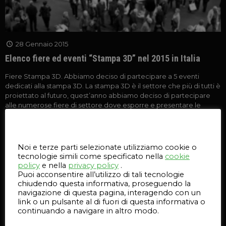
28 Gennaio 2015
Elenco fiere ed eventi “Stampa 3D” nel 2015 in Italia
Fiere Stampa 3D. Abbiamo deciso di partecipare a 5 eventi
dedicati alla stampa 3D. La stampa 3D è il settore che più di tutti è
proiettato al futuro, quest’anno abbiamo deciso di partecipare
alle numerose fiere di settore dove esporre e presentare le
tecnologie e le stampanti 3D. Vedi anche >>
[…]
Questo sito web utilizza i cookie
24
Leggi l'articolo
Noi e terze parti selezionate utilizziamo cookie o
tecnologie simili come specificato nella
cookie
policy
e nella
privacy policy
.
Puoi acconsentire all’utilizzo di tali tecnologie
chiudendo questa informativa, proseguendo la
navigazione di questa pagina, interagendo con un
link o un pulsante al di fuori di questa informativa o
continuando a navigare in altro modo.