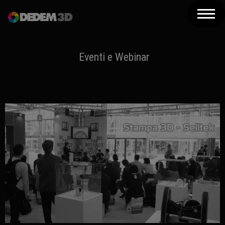
Azienda
Prodotti
Eventi e Webinar
Soluzioni 3D
Risorse
Servizi
Assistenza
Contatti
Newsletter