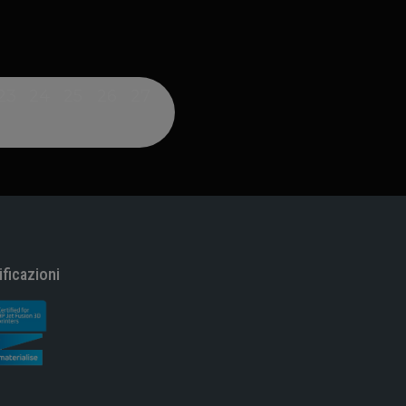
23
24
25
26
27
ificazioni