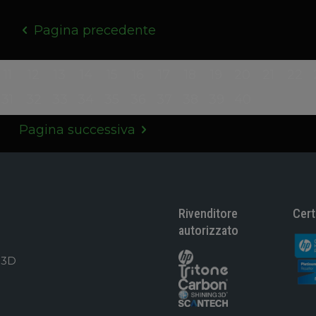
Pagina precedente
11
12
13
14
15
16
17
18
19
20
21
22
31
32
33
34
35
36
37
38
39
40
Pagina successiva
Rivenditore
Cert
autorizzato
 3D