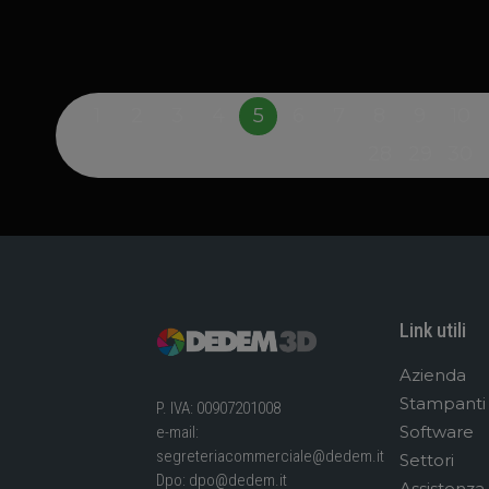
1
2
3
4
5
6
7
8
9
10
28
29
30
Link utili
Azienda
Stampanti
P. IVA: 00907201008
Software
e-mail:
segreteriacommerciale@dedem.it
Settori
Dpo:
dpo@dedem.it
Assistenza