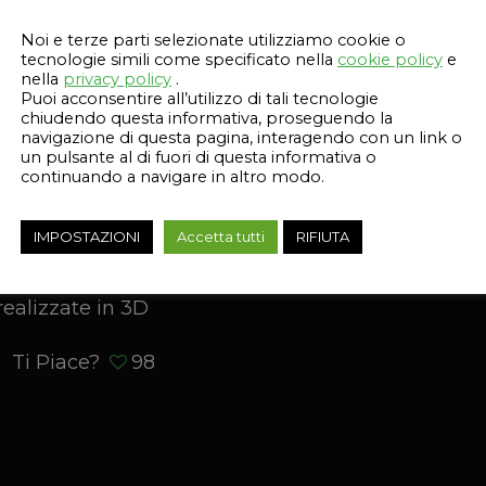
Ti Piace?
98
Noi e terze parti selezionate utilizziamo cookie o
tecnologie simili come specificato nella
cookie policy
e
nella
privacy policy
.
Puoi acconsentire all’utilizzo di tali tecnologie
chiudendo questa informativa, proseguendo la
navigazione di questa pagina, interagendo con un link o
un pulsante al di fuori di questa informativa o
17 Novembre 2022
continuando a navigare in altro modo.
Gallery dell’Evento
IMPOSTAZIONI
Accetta tutti
RIFIUTA
Sponsor Day del reparto corse del Politecnico di 
alla monoposto progettata dagli studenti dell'Ate
realizzate in 3D
Ti Piace?
98