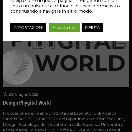
navigazione di questa pagina, interagendo con un
link o un pulsante al di fuori di questa informativa o
continuando a navigare in altro modo.
IMPOSTAZIONI
Accetta tutti
RIFIUTA
28 Giugno 2022
Design Phygital World
In occasione dei 10 anni di attività del Laboratorio di Ricerca
SAPIENZA DESIGN FACTORY del Dipartimento di Pianificazione,
Design, Tecnologia dell’Architettura della Sapienza Università di
Roma, nasce l’iniziativa DESIGN for a PHYGITAL WORLD che si