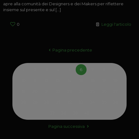
apre alla comunità dei Designers e dei Makers per riflettere
insieme sul presente e sul
[…]
0
Leggi l'articolo
Pagina precedente
1
2
3
4
5
6
7
8
9
10
11
12
13
14
15
16
17
18
19
20
21
22
23
24
25
26
27
28
29
30
31
32
33
34
35
36
37
38
39
40
Pagina successiva