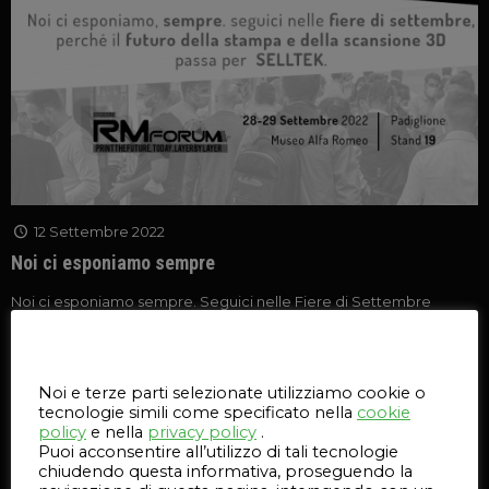
12 Settembre 2022
Noi ci esponiamo sempre
Noi ci esponiamo sempre. Seguici nelle Fiere di Settembre
perché il Futuro della stampa e della scansione 3D passa per
Selltek.
Questo sito web utilizza i cookie
Noi e terze parti selezionate utilizziamo cookie o
99
Leggi l'articolo
tecnologie simili come specificato nella
cookie
policy
e nella
privacy policy
.
Puoi acconsentire all’utilizzo di tali tecnologie
chiudendo questa informativa, proseguendo la