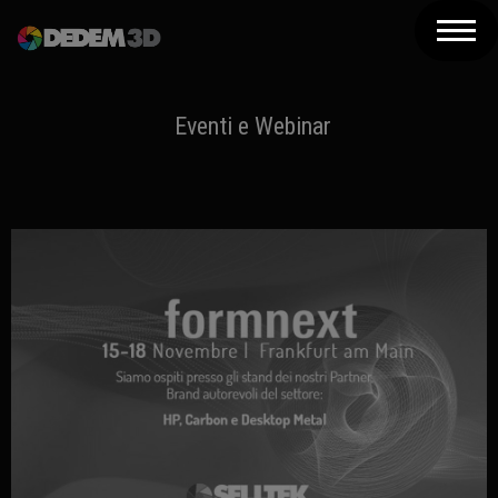
Azienda
Prodotti
Eventi e Webinar
Soluzioni 3D
Risorse
Servizi
Assistenza
Contatti
Newsletter