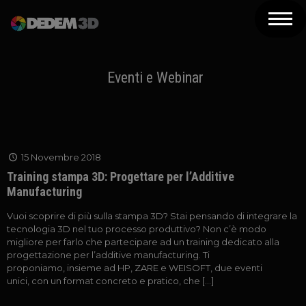
Azienda
Prodotti
Eventi e Webinar
Soluzioni 3D
Risorse
15 Novembre 2018
Servizi
Training stampa 3D: Progettare per l’Additive
Manufacturing
Assistenza
Vuoi scoprire di più sulla stampa 3D? Stai pensando di integrare la
Contatti
tecnologia 3D nel tuo processo produttivo? Non c’è modo
migliore per farlo che partecipare ad un training dedicato alla
progettazione per l’additive manufacturing. Ti
Newsletter
proponiamo, insieme ad HP, ZARE e WEISOFT, due eventi
unici, con un format concreto e pratico, che
[…]