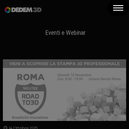
Azienda
Prodotti
Eventi e Webinar
Soluzioni 3D
Risorse
Servizi
Assistenza
Contatti
Newsletter
14 Ottobre 2015