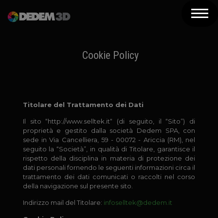
Azienda
Prodotti
Cookie Policy
Soluzioni 3D
Risorse
Titolare del Trattamento dei Dati
Servizi
Il sito “http://www.selltek.it“ (di seguito, il “Sito”) di
proprietà e gestito dalla società Dedem SPA, con
Assistenza
sede in Via Cancelliera, 59 - 00072 - Ariccia (RM), nel
seguito la “Società”, in qualità di Titolare, garantisce il
rispetto della disciplina in materia di protezione dei
Contatti
dati personali fornendo le seguenti informazioni circa il
trattamento dei dati comunicati o raccolti nel corso
Newsletter
della navigazione sul presente sito.
Indirizzo mail del Titolare:
infoselltek@dedem.it