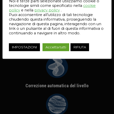
Noi e terze parti selezionate utilizziamo cookie o
tecnologie simili come specificato nella
cookie
policy
e nella
privacy policy
.
Puoi acconsentire all’utilizzo di tali tecnologie
chiudendo questa informativa, proseguendo la
navigazione di questa pagina, interagendo con un
link o un pulsante al di fuori di questa informativa o
continuando a navigare in altro modo.
Gamma di dimensioni
Parti dai 2 mm agli oltre 400 mm.
IMPOSTAZIONI
Accetta tutti
RIFIUTA
Correzione automatica del livello