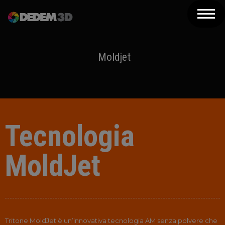
Azienda
Prodotti
Moldjet
Soluzioni 3D
Risorse
Servizi
Tecnologia
Assistenza
MoldJet
Contatti
Newsletter
Tritone MoldJet è un’innovativa tecnologia AM senza polvere che