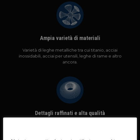
Ampia varietà di materiali
Varietà di leghe metalliche tra cui titanio, acciai
inossidabili, acciai per utensili, leghe di rame e altro
ancora.
Dettagli raffinati e alta qualità
L’elevata risoluzione e precisione di stampa
Questo sito web utilizza i cookie
consentono geometrie di parti complesse.