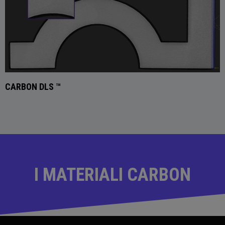
CARBON DLS ™
I MATERIALI CARBON