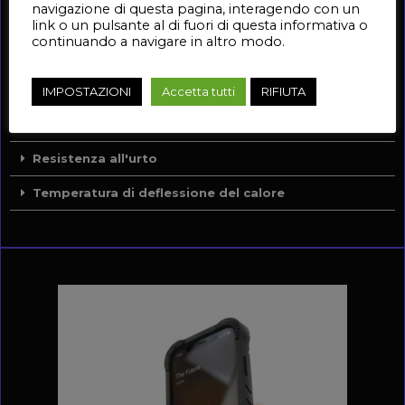
Scheda Tecnica
navigazione di questa pagina, interagendo con un
link o un pulsante al di fuori di questa informativa o
continuando a navigare in altro modo.
Allungamento a Rottura
Modulo Estensione
IMPOSTAZIONI
Accetta tutti
RIFIUTA
Carico di Rottura
Resistenza all'urto
Temperatura di deflessione del calore