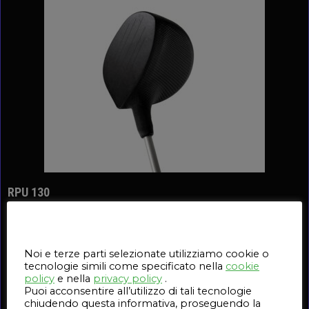
RPU 130
CARBON, INC.
Questo sito web utilizza i cookie
Forte, resistente e altamente resistente al calore
Noi e terze parti selezionate utilizziamo cookie o
tecnologie simili come specificato nella
cookie
Paragonabile a: Nylon
policy
e nella
privacy policy
.
Puoi acconsentire all’utilizzo di tali tecnologie
chiudendo questa informativa, proseguendo la