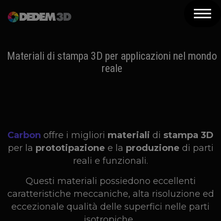
Azienda
Prodotti
Materiali di stampa 3D per applicazioni nel mondo
reale
Soluzioni 3D
Risorse
Servizi
Carbon
offre i migliori
materiali
di
stampa 3D
Assistenza
per la
prototipazione
e la
produzione
di parti
reali e funzionali.
Contatti
Questi materiali possiedono eccellenti
Newsletter
caratteristiche meccaniche, alta risoluzione ed
eccezionale qualità delle superfici nelle parti
isotropiche.