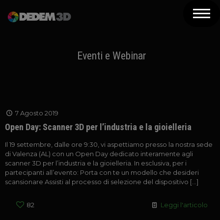
Azienda
Prodotti
Eventi e Webinar
Soluzioni 3D
Risorse
7 Agosto 2019
Servizi
Open Day: Scanner 3D per l’industria e la gioielleria
Assistenza
Il 19 settembre, dalle ore 9:30, vi aspettiamo presso la nostra sede
di Valenza (AL) con un Open Day dedicato interamente agli
Contatti
scanner 3D per l’industria e la gioielleria. In esclusiva, per i
partecipanti all’evento: Porta con te un modello che desideri
scansionare Assisti al processo di selezione del dispositivo
[…]
Newsletter
82
Leggi l'articolo