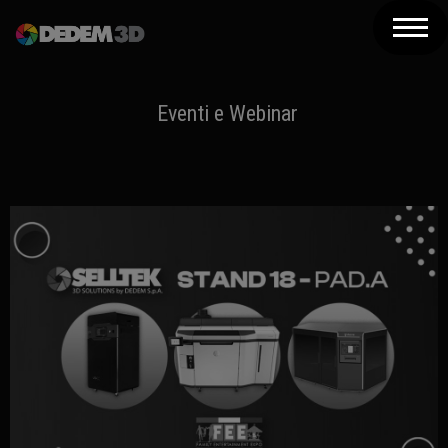
Azienda
Prodotti
Eventi e Webinar
Soluzioni 3D
Risorse
Servizi
Assistenza
Contatti
Newsletter