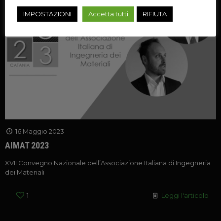
IMPOSTAZIONI
Accetta tutti
RIFIUTA
16 Maggio 2023
AIMAT 2023
XVII Convegno Nazionale dell’Associazione Italiana di Ingegneria
dei Materiali
1
Leggi l'articolo