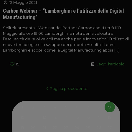
12 Maggio 2021
Carbon Webinar – “Lamborghini e l’utilizzo della Digital
Manufacturing”
Selltek presenta il Webinar del Partner Carbon che si terrà il 19
Maggio alle ore 19.00.Lamborghini è nota per la velocità e
l’esclusività dei suoi veicoli ma anche per le innovazioni, l’utilizzo di
nuove tecnologie e lo sviluppo dei prodotti.Ascolta il team
Lamborghini e scopri come la Digital Manufacturing abbia
[…]
15
Leggi l'articolo
Pagina precedente
1
2
3
4
5
6
7
8
9
10
11
12
13
14
15
16
17
18
19
20
21
22
23
24
25
26
27