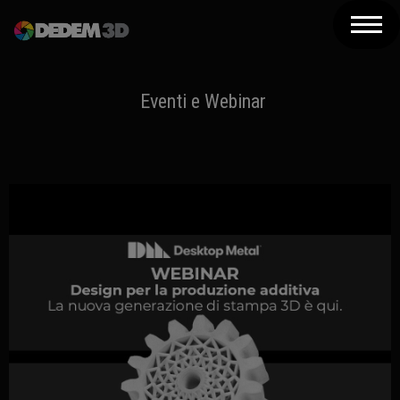
Azienda
Prodotti
Eventi e Webinar
Soluzioni 3D
Risorse
Servizi
Assistenza
Contatti
Newsletter