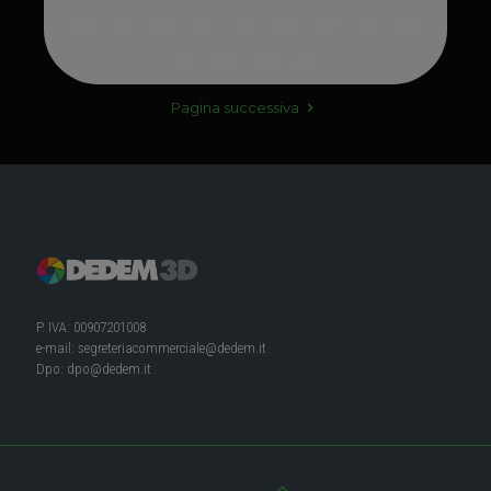
28
29
30
31
32
33
34
35
36
37
38
39
40
Pagina successiva
P. IVA: 00907201008
e-mail:
segreteriacommerciale@dedem.it
Dpo:
dpo@dedem.it