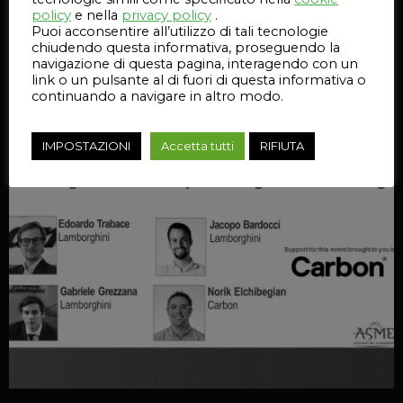
line. Spiegherà, in
[…]
policy
e nella
privacy policy
.
Puoi acconsentire all’utilizzo di tali tecnologie
79
Leggi l'articolo
chiudendo questa informativa, proseguendo la
navigazione di questa pagina, interagendo con un
link o un pulsante al di fuori di questa informativa o
continuando a navigare in altro modo.
IMPOSTAZIONI
Accetta tutti
RIFIUTA