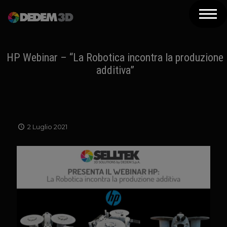
Azienda
Prodotti
HP Webinar – “La Robotica incontra la produzione
additiva”
Soluzioni 3D
Risorse
Servizi
2 Luglio 2021
Assistenza
Contatti
Newsletter