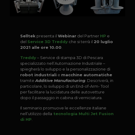
Selltek
presenta il
Webinar
del Partner
HP
e
del
Service 3D Treddy
che si terrà il
20 luglio
2021 alle ore 10.00
.
Treddy
– Service di stampa 3D di Pescara
specializzato nell’Automazione Industriale –
spiegherà lo sviluppo e la personalizzazione di
robot industriali
e
macchine automatiche
tramite
Additive Manufacturing
. Descriverà, in
particolare, lo sviluppo di un End-of-Arm- Tool
per facilitare la lucidatura delle autovetture
dopo il passaggio in cabina di verniciatura.
Il seminario promuove le eccellenze italiane
nell’utilizzo della
tecnologia Multi Jet Fusion
di HP
.