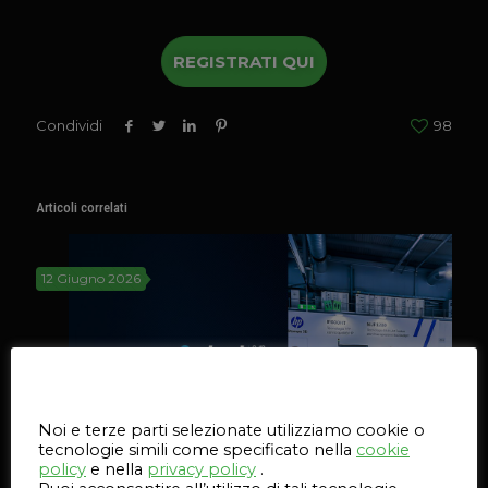
REGISTRATI QUI
Condividi
98
Articoli correlati
12 Giugno 2026
Questo sito web utilizza i cookie
Noi e terze parti selezionate utilizziamo cookie o
tecnologie simili come specificato nella
cookie
policy
e nella
privacy policy
.