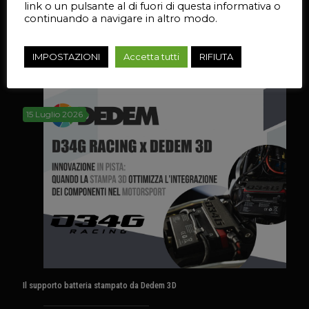
link o un pulsante al di fuori di questa informativa o
Condividi
76
continuando a navigare in altro modo.
IMPOSTAZIONI
Accetta tutti
RIFIUTA
Articoli correlati
15 Luglio 2026
Il supporto batteria stampato da Dedem 3D