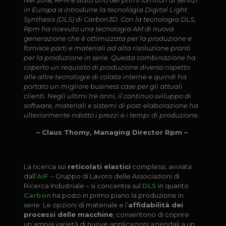
Nel 2018, RPM è stato uno dei primi fornitori di servizi
in Europa a introdurre la tecnologia Digital Light
Synthesis (DLS) di Carbon3D. Con la tecnologia DLS,
Rpm ha ricevuto una tecnologia AM di nuova
generazione che è ottimizzata per la produzione e
fornisce parti e materiali ad alta risoluzione pronti
per la produzione in serie. Questa combinazione ha
coperto un requisito di produzione diverso rispetto
alle altre tecnologie di colata interne e quindi ha
portato un migliore business case per gli attuali
clienti. Negli ultimi tre anni, il continuo sviluppo di
software, materiali e sistemi di post-elaborazione ha
ulteriormente ridotto i prezzi e i tempi di produzione.
– Claus Thomy, Managing Director Rpm –
La ricerca sui
r
eticolati elastici
complessi, avviata
dall’
AiF
– Gruppo di Lavoro delle Associazioni di
Ricerca Industriale – si concentra sul
DLS
in quanto
Carbon
ha posto in primo piano la produzione in
serie. Le opzioni di materiale e l’
affidabilità dei
processi delle macchine
, consentono di coprire
un’ampia varietà di nuove applicazioni aziendali a un