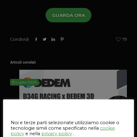
GUARDA ORA
Condividi
79
Articoli correlati
15 Luglio 2026
Questo sito web utilizza i cookie
Noi e terze parti selezionate utilizziamo cookie o
tecnologie simili come specificato nella
cookie
policy
e nella
privacy policy
.