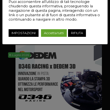
Puoi acconsentire all’utilizzo di tali tecnologie
chiudendo questa informativa, proseguendo la
navigazione di questa pagina, interagendo con un
link o un pulsante al di fuori di questa informativa o
Il supporto batteria stampato da Dedem 3D
continuando a navigare in altro modo.
IMPOSTAZIONI
Accetta tutti
RIFIUTA
Approfondisci
8 Luglio 2026