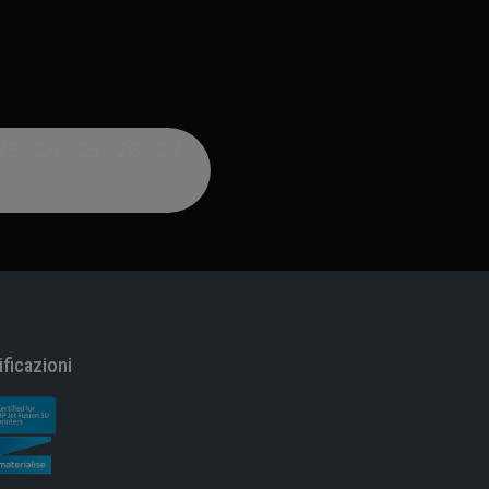
23
24
25
26
27
ificazioni