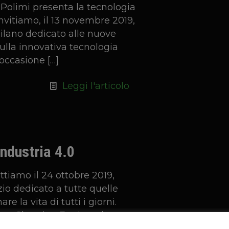
 Polimi presenta la tecnologia
nvitiamo, il 13 novembre 2019,
 Milano dedicato alle nuove
ulla innovativa tecnologia
’occasione
[…]
Leggi l'articolo
ndustria 4.0
tiamo il 24 ottobre 2019,
io dedicato a tutte quelle
e la vita di tutti i giorni.
e con Skorpion Engineering –
e
[…]