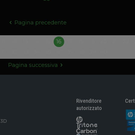
Pagina precedente
11
12
13
14
15
16
17
18
19
20
21
22
31
32
33
34
35
36
37
38
39
40
Pagina successiva
Rivenditore
Cert
autorizzato
 3D