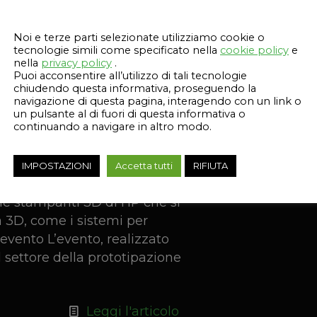
Questo sito web utilizza i cookie
Leggi l'articolo
Noi e terze parti selezionate utilizziamo cookie o
tecnologie simili come specificato nella
cookie policy
e
nella
privacy policy
.
Puoi acconsentire all’utilizzo di tali tecnologie
chiudendo questa informativa, proseguendo la
navigazione di questa pagina, interagendo con un link o
un pulsante al di fuori di questa informativa o
cnologia 3D per la
continuando a navigare in altro modo.
IMPOSTAZIONI
Accetta tutti
RIFIUTA
ce di Kilometro Rosso
alle stampanti 3D di HP che si
 3D, come i sistemi per
’evento L’evento, realizzato
 settore della prototipazione
Leggi l'articolo