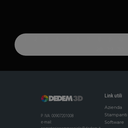
1
2
3
4
5
6
7
8
9
10
28
29
30
Link utili
Azienda
Stampanti
P. IVA: 00907201008
Software
e-mail: