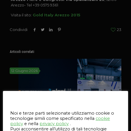
Arezzo- Tel +39 0575 9361
Visita il sito:
Gold Italy Arezzo 2015
Condividi
23
Articoli correlati
12 Giugno 2026
Questo sito web utilizza i cookie
Noi e terze parti selezionate utilizziamo cookie o
tecnologie simili come specificato nella
cookie
policy
e nella
privacy policy
.
Puoi acconsentire all’utilizzo di tali tecnologie