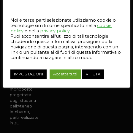
2022
Questo sito web utilizza i cookie
Noi e terze parti selezionate utilizziamo cookie o
tecnologie simili come specificato nella
cookie
policy
e nella
privacy policy
.
Puoi acconsentire all’utilizzo di tali tecnologie
Gallery dell’Evento
chiudendo questa informativa, proseguendo la
navigazione di questa pagina, interagendo con un
Sponsor Day
link o un pulsante al di fuori di questa informativa o
del reparto
continuando a navigare in altro modo.
corse del
Politecnico di
Milano
IMPOSTAZIONI
Accetta tutti
RIFIUTA
SELLTEK ha
fornito alla
monoposto
progettata
dagli studenti
dell'Ateneo
lombardo,
parti realizzate
in 3D