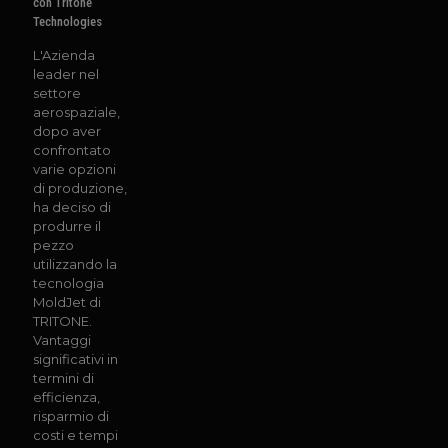
con Tritone
Technologies
L'Azienda
leader nel
settore
aerospaziale,
dopo aver
confrontato
varie opzioni
di produzione,
ha deciso di
produrre il
pezzo
utilizzando la
tecnologia
MoldJet di
TRITONE.
Vantaggi
significativi in
termini di
efficienza,
risparmio di
costi e tempi