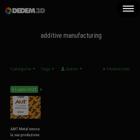
Azienda
Prodotti
additive manufacturing
Soluzioni 3D
Risorse
Categorie
Tags
Autori
Mostra tutti
Servizi
Assistenza
6 Luglio 2023
Contatti
Newsletter
AMT Metal innova
la sua produzione