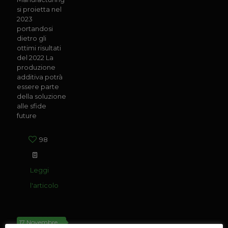
si proietta nel
2023
portandosi
dietro gli
ottimi risultati
del 2022 La
produzione
additiva potrà
essere parte
della soluzione
alle sfide
future
98
Leggi
l'articolo
17 Novembre