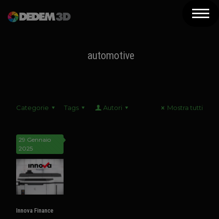
Azienda
Prodotti
automotive
Soluzioni 3D
Risorse
Categorie
Tags
Autori
Mostra tutti
Servizi
Assistenza
29 Gennaio
2025
Contatti
Newsletter
Innova Finance