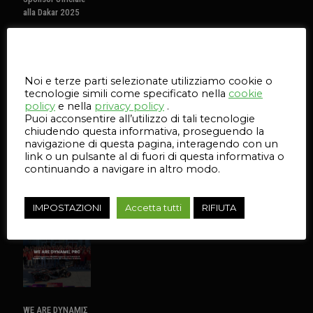
alla Dakar 2025
Innovazione e
Prestazioni
Questo sito web utilizza i cookie
per il Team
MotorTecnica
Noi e terze parti selezionate utilizziamo cookie o
tecnologie simili come specificato nella
cookie
policy
e nella
privacy policy
.
0
Puoi acconsentire all’utilizzo di tali tecnologie
chiudendo questa informativa, proseguendo la
navigazione di questa pagina, interagendo con un
Leggi
link o un pulsante al di fuori di questa informativa o
continuando a navigare in altro modo.
l'articolo
IMPOSTAZIONI
Accetta tutti
RIFIUTA
1 Giugno 2023
WE ARE DYNAMIΣ