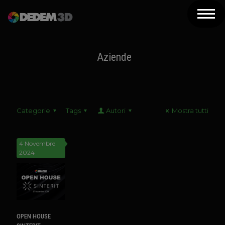
Azienda
Prodotti
Aziende
Soluzioni 3D
Risorse
Categorie
Tags
Autori
Mostra tutti
Servizi
Assistenza
4 Novembre
2024
Contatti
Newsletter
OPEN HOUSE