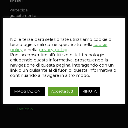
SINTERIT
Partecipa
gratuitamente
all'evento
esclusivo e
Questo sito web utilizza i cookie
scopri le
infinite
Noi e terze parti selezionate utilizziamo cookie o
possibilità
tecnologie simili come specificato nella
cookie
della stampa
policy
e nella
privacy policy
.
3D Sinterit per
Puoi acconsentire all’utilizzo di tali tecnologie
migliorare i
chiudendo questa informativa, proseguendo la
processi nella
navigazione di questa pagina, interagendo con un
tua Azienda
link o un pulsante al di fuori di questa informativa o
continuando a navigare in altro modo.
1
IMPOSTAZIONI
Accetta tutti
RIFIUTA
Leggi
l'articolo