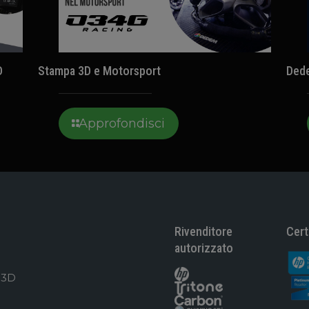
D
Stampa 3D e Motorsport
Ded
Approfondisci
Rivenditore
Cert
autorizzato
 3D