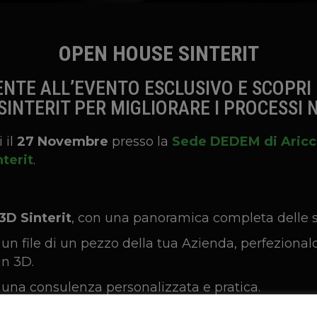
OPEN HOUSE SINTERIT
TE ALL’EVENTO ESCLUSIVO E SCOPRI L
SINTERIT PER MIGLIORARE I PROCESSI 
 il
27 Novembre
presso la
Sede DEDEM di Aricc
terit
.
D Sinterit
, con una panoramica completa delle su
e un file di un pezzo della tua Azienda, perfezional
in 3D.
una consulenza personalizzata e pratica.
rnata interattiva e ricca di occasioni di apprend