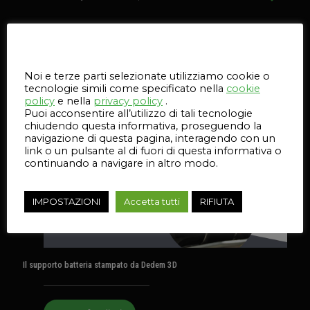
Questo sito web utilizza i cookie
Articoli correlati
Noi e terze parti selezionate utilizziamo cookie o
tecnologie simili come specificato nella
cookie
15 Luglio 2026
policy
e nella
privacy policy
.
Puoi acconsentire all’utilizzo di tali tecnologie
chiudendo questa informativa, proseguendo la
navigazione di questa pagina, interagendo con un
link o un pulsante al di fuori di questa informativa o
continuando a navigare in altro modo.
IMPOSTAZIONI
Accetta tutti
RIFIUTA
Il supporto batteria stampato da Dedem 3D