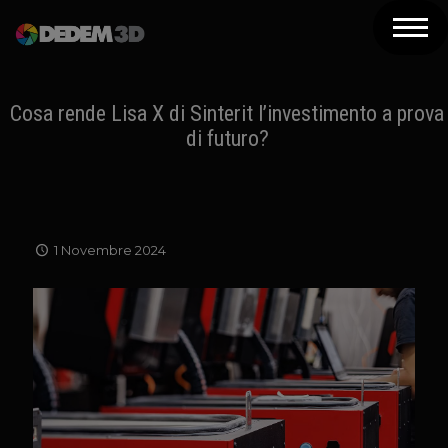
Azienda
Prodotti
Cosa rende Lisa X di Sinterit l’investimento a prova
di futuro?
Soluzioni 3D
Risorse
Servizi
1 Novembre 2024
Assistenza
Contatti
Newsletter