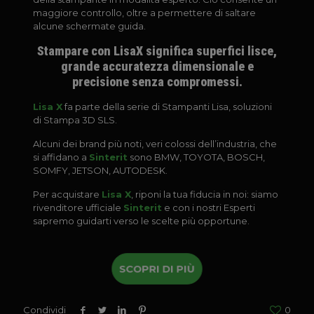
maggiore controllo, oltre a permettere di saltare
alcune schermate guida.
Stampare con LisaX significa superfici lisce,
grande accuratezza dimensionale e
precisione senza compromessi.
Lisa X
fa parte della serie di Stampanti Lisa, soluzioni
di Stampa 3D SLS.
Alcuni dei brand più noti, veri colossi dell’industria, che
si affidano a
Sinterit
sono BMW, TOYOTA, BOSCH,
SOMFY, JETSON, AUTODESK.
Per acquistare
Lisa X
, riponi la tua fiducia in noi: siamo
rivenditore ufficiale
Sinterit
e con i nostri Esperti
sapremo guidarti verso le scelte più opportune.
SCOPRI DI PIÙ
Condividi
0