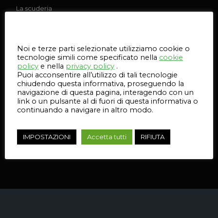
La scuderia
Ferrari investe
nella stampa
Questo sito web utilizza i cookie
3D per
realizzare
Noi e terze parti selezionate utilizziamo cookie o
supporti per
tecnologie simili come specificato nella
cookie
auto da corsa
policy
e nella
privacy policy
.
e da strada.
Puoi acconsentire all’utilizzo di tali tecnologie
Scopri di più.
chiudendo questa informativa, proseguendo la
navigazione di questa pagina, interagendo con un
link o un pulsante al di fuori di questa informativa o
98
continuando a navigare in altro modo.
Leggi
IMPOSTAZIONI
Accetta tutti
RIFIUTA
l'articolo