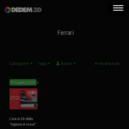
Azienda
Prodotti
Ferrari
Soluzioni 3D
Risorse
Categorie
Tags
Autori
Mostra tutti
Servizi
Assistenza
14 Luglio 2022
Contatti
Newsletter
L’era in 3D della
“signora in rosso”