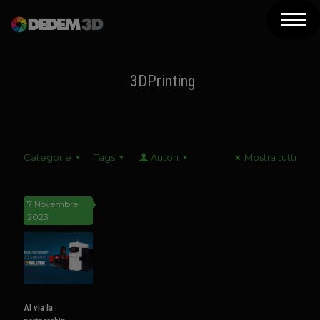
Azienda
Prodotti
3DPrinting
Soluzioni 3D
Risorse
Categorie
Tags
Autori
Mostra tutti
Servizi
Assistenza
7 Novembre
2023
Contatti
Newsletter
Al via la