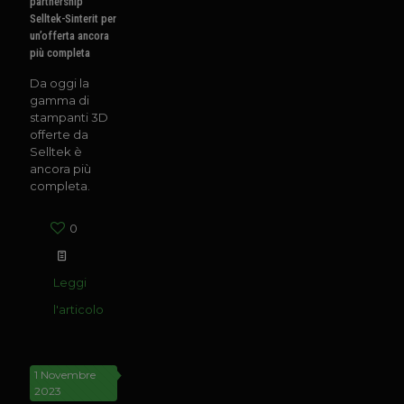
partnership
Selltek-Sinterit per
un’offerta ancora
più completa
Da oggi la
gamma di
stampanti 3D
offerte da
Selltek è
ancora più
completa.
0
Leggi
l'articolo
1 Novembre
2023