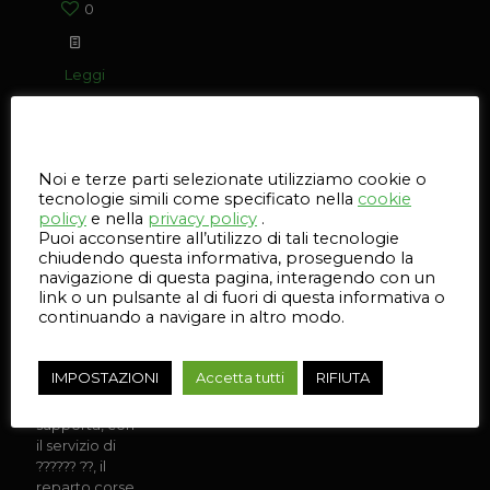
0
Leggi
l'articolo
Questo sito web utilizza i cookie
Noi e terze parti selezionate utilizziamo cookie o
1 Giugno 2023
tecnologie simili come specificato nella
cookie
policy
e nella
privacy policy
.
Puoi acconsentire all’utilizzo di tali tecnologie
chiudendo questa informativa, proseguendo la
navigazione di questa pagina, interagendo con un
link o un pulsante al di fuori di questa informativa o
continuando a navigare in altro modo.
WE ARE DYNAMIΣ
Anche
IMPOSTAZIONI
Accetta tutti
RIFIUTA
quest'anno
???????
supporta, con
il servizio di
?????? ??, il
reparto corse