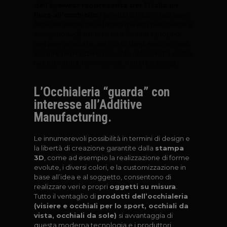
dell’
eyewear
rappresenta per l’Italia un
fiore all’occhiello
. I produttori di occhiali sono
fiduciosi anche per il futuro ma non per questo si
adagiano sugli allori. La loro forza sta proprio
nell’aver prodotto, nel corso degli anni, occhiali
sempre più moderni non solo nel look ma anche
nella struttura, nei materiali, nella resistenza.
L’Occhialeria “guarda” con
interesse all’Additive
Manufacturing.
Le innumerevoli possibilità in termini di design e
la libertà di creazione garantite dalla
stampa
3D
, come ad esempio la realizzazione di forme
evolute, i diversi colori, e la customizzazione in
base all’idea e al soggetto, consentono di
realizzare veri e propri
oggetti su misura
.
Tutto il ventaglio di
prodotti dell’occhialeria
(visiere e occhiali per lo sport, occhiali da
vista, occhiali da sole)
si avvantaggia di
questa moderna tecnologia e i produttori