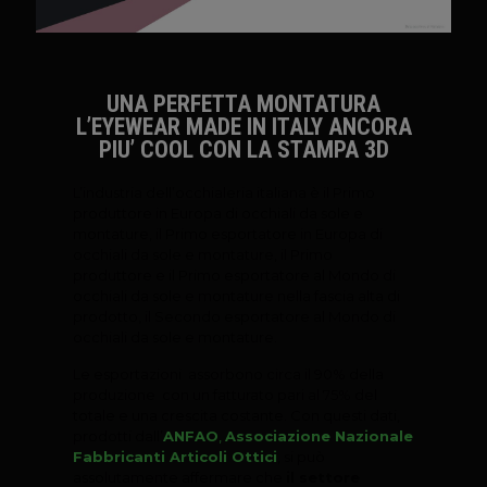
UNA PERFETTA MONTATURA
L’EYEWEAR MADE IN ITALY ANCORA
PIU’ COOL CON LA STAMPA 3D
L’industria dell’occhialeria italiana è il Primo
produttore in Europa di occhiali da sole e
montature, il Primo esportatore in Europa di
occhiali da sole e montature, il Primo
produttore e il Primo esportatore al Mondo di
occhiali da sole e montature nella fascia alta di
prodotto, il Secondo esportatore al Mondo di
occhiali da sole e montature.
Le esportazioni assorbono circa il 90% della
produzione con un fatturato pari al 75% del
totale e una crescita costante. Con questi dati,
prodotti dall’
ANFAO
,
Associazione Nazionale
Fabbricanti Articoli Ottici
, si può
assolutamente affermare che
il settore