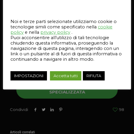
L’offerta Selltek
Questo sito web utilizza i cookie
Selltek
offre soluzioni di
stampa 3D HP
adatte
Noi e terze parti selezionate utilizziamo cookie o
a tutte le esigenze che vanno dalla
tecnologie simili come specificato nella
cookie
prototipazione alla produzione. Le macchine
policy
e nella
privacy policy
.
HP
, infatti, sono in grado di gestire più modelli in
Puoi acconsentire all’utilizzo di tali tecnologie
un ciclo di lavoro mentre la stampa è in
chiudendo questa informativa, proseguendo la
esecuzione. Con un sistema di stampa
10 volte
navigazione di questa pagina, interagendo con un
più veloce e a metà del costo per parte
link o un pulsante al di fuori di questa informativa o
prodotta
, le
stampanti 3D Multi Jet Fusion
continuando a navigare in altro modo.
sfruttano 340 milioni di voxel al secondo.
IMPOSTAZIONI
Accetta tutti
RIFIUTA
RICHIEDI UNA CONSULENZA
SPECIALIZZATA
Condividi
98
Articoli correlati