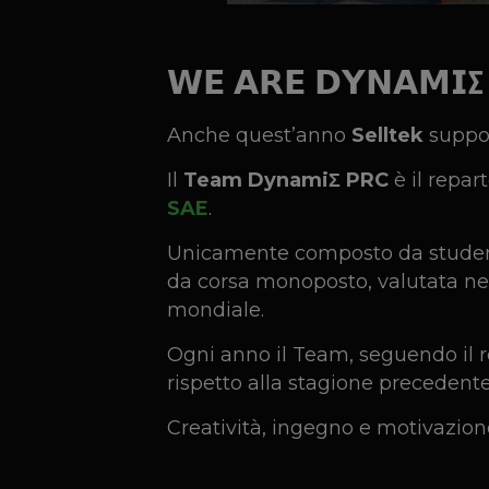
𝗪𝗘 𝗔𝗥𝗘 𝗗𝗬𝗡𝗔𝗠𝗜Σ
Anche quest’anno
Selltek
suppor
Il
Team DynamiΣ PRC
è il repar
SAE
.
Unicamente composto da studenti d
da corsa monoposto, valutata nel
mondiale.
Ogni anno il Team, seguendo il 
rispetto alla stagione precedente
Creatività, ingegno e motivazion