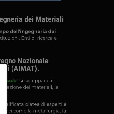
egneria dei Materiali
mpo dell’ingegneria dei
ituzioni, Enti di ricerca e
nvegno Nazionale
iali (AIMAT).
roscala
” si sviluppano i
izzazione dei materiali, le
alificata platea di esperti e
ecifici come la metallurgia, la