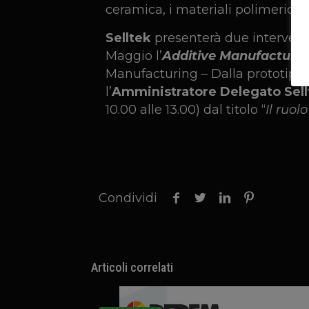
ceramica, i materiali polimerici, i
Selltek
presenterà due interventi
Maggio l’
Additive Manufacturin
Manufacturing – Dalla prototipa
l’
Amministratore Delegato Sell
10.00 alle 13.00) dal titolo “
Il ruol
Condividi
Articoli correlati