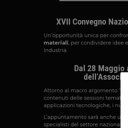
XVII Convegno Nazion
Un’opportunità unica per confron
materiali
, per condividere idee e
Industria.
Dal 28 Maggio a
dell’Associa
Attorno al macro argomento “
In
contenuti delle sessioni tematich
applicazioni tecnologiche, i nuov
L’appuntamento sarà anche una pi
specialisti del settore nazionali e