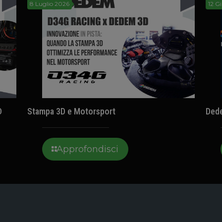
8 Luglio 2026
12 G
D
Stampa 3D e Motorsport
Ded
Approfondisci