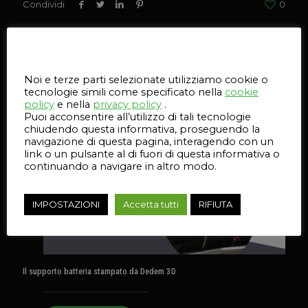
Condividi
0
Questo sito web utilizza i cookie
Articoli correlati
Noi e terze parti selezionate utilizziamo cookie o
tecnologie simili come specificato nella
cookie
15 Luglio 2026
policy
e nella
privacy policy
.
Puoi acconsentire all’utilizzo di tali tecnologie
chiudendo questa informativa, proseguendo la
navigazione di questa pagina, interagendo con un
link o un pulsante al di fuori di questa informativa o
continuando a navigare in altro modo.
IMPOSTAZIONI
Accetta tutti
RIFIUTA
Il supporto batteria stampato da Dedem 3D