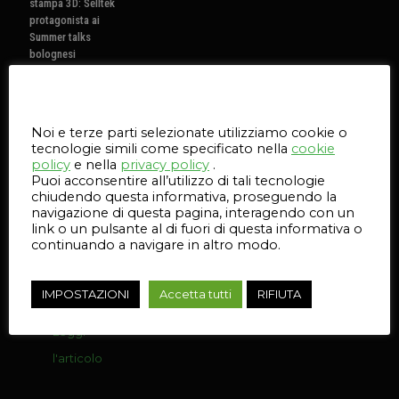
stampa 3D: Selltek
protagonista ai
Summer talks
bolognesi
10 e 11 Giugno.
Questo sito web utilizza i cookie
Una due giorni
dedicata alla
Noi e terze parti selezionate utilizziamo cookie o
cardiochirurgia
tecnologie simili come specificato nella
cookie
pediatrica con
policy
e nella
privacy policy
.
un focus
Puoi acconsentire all’utilizzo di tali tecnologie
speciale sulla
chiudendo questa informativa, proseguendo la
stampa 3D
navigazione di questa pagina, interagendo con un
Selltek. Scopri
link o un pulsante al di fuori di questa informativa o
di più.
continuando a navigare in altro modo.
99
IMPOSTAZIONI
Accetta tutti
RIFIUTA
Leggi
l'articolo