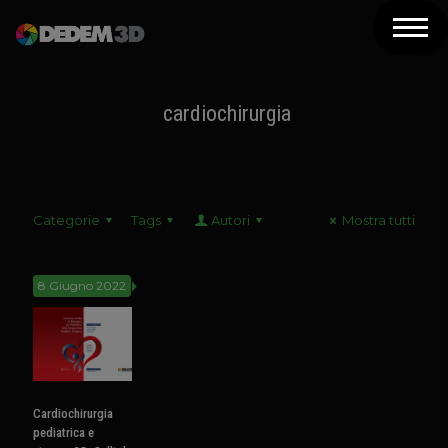
Azienda
Prodotti
cardiochirurgia
Soluzioni 3D
Risorse
Categorie
Tags
Autori
Mostra tutti
Servizi
Assistenza
8 Giugno 2022
Contatti
Newsletter
Cardiochirurgia
pediatrica e