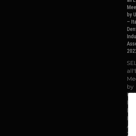
Mee
by U
– It
Den
Indu
Ass
202
SE
all
Me
by
UNI
Ita
De
Ind
Ass
202