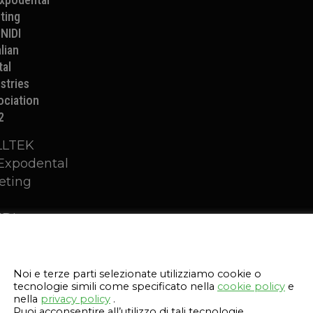
ting
NIDI
alian
tal
stries
ociation
2
LLTEK
'Expodental
eting
DI-
lian
Questo sito web utilizza i cookie
ntal
ustries
Noi e terze parti selezionate utilizziamo cookie o
tecnologie simili come specificato nella
cookie policy
e
ociation
nella
privacy policy
.
2, il
Puoi acconsentire all’utilizzo di tali tecnologie