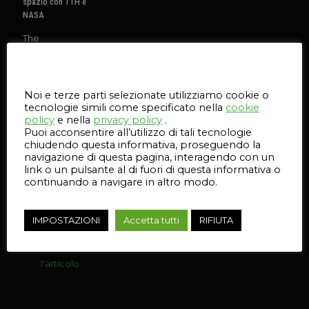
spazio con TTH e
NASA
The
Technology
House (TTH) ha
Questo sito web utilizza i cookie
utilizzato la
stampa 3D di
Noi e terze parti selezionate utilizziamo cookie o
Carbon per
tecnologie simili come specificato nella
cookie
aiutare la
policy
e nella
privacy policy
.
NASA a
Puoi acconsentire all’utilizzo di tali tecnologie
produrre i
chiudendo questa informativa, proseguendo la
sistemi
navigazione di questa pagina, interagendo con un
robotici.
link o un pulsante al di fuori di questa informativa o
continuando a navigare in altro modo.
98
IMPOSTAZIONI
Accetta tutti
RIFIUTA
Leggi
l'articolo