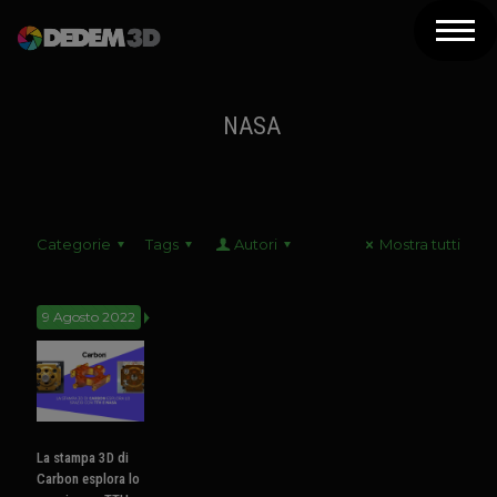
Azienda
Prodotti
NASA
Soluzioni 3D
Risorse
Categorie
Tags
Autori
Mostra tutti
Servizi
Assistenza
9 Agosto 2022
Contatti
Newsletter
La stampa 3D di
Carbon esplora lo