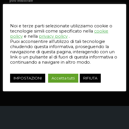
polo industriale
per la produzione
additiva
Questo sito web utilizza i cookie
Formnext
Noi e terze parti selezionate utilizziamo cookie o
2024: il polo
tecnologie simili come specificato nella
cookie
industriale per
policy
e nella
privacy policy
.
la produzione
Puoi acconsentire all’utilizzo di tali tecnologie
additiva
chiudendo questa informativa, proseguendo la
navigazione di questa pagina, interagendo con un
0
link o un pulsante al di fuori di questa informativa o
continuando a navigare in altro modo.
Leggi
IMPOSTAZIONI
Accetta tutti
RIFIUTA
l'articolo