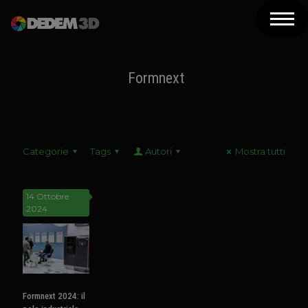
Azienda
Prodotti
Formnext
Soluzioni 3D
Risorse
Categorie
Tags
Autori
Mostra tutti
Servizi
Assistenza
14 Ottobre
2024
Contatti
Newsletter
Formnext 2024: il