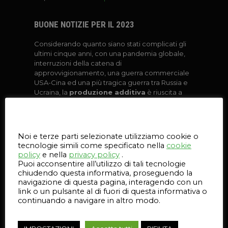
BUONE NOTIZIE PER IL 2023
Considerando quanto siano stati complicati gli
ultimi cinque anni, con una pandemia globale,
interruzioni della catena di
approvvigionamento, una guerra commerciale
USA-Cina ed una più tragica guerra tra Russia e
Ucraina, la
produzione additiva
è riuscita a
portare a casa buoni risultati.
Questo sito web utilizza i cookie
Noi e terze parti selezionate utilizziamo cookie o
“
La produzione odierna è ancora per lo più svolta con
tecnologie simili come specificato nella
cookie
metodi che esistono da più di
un secolo. Molti di questi
policy
e nella
privacy policy
.
Puoi acconsentire all’utilizzo di tali tecnologie
metodi sono fantastici, ma si stanno avvicinando ai loro
chiudendo questa informativa, proseguendo la
li
miti. I designer devono aprirsi a nuove possibilità di
navigazione di questa pagina, interagendo con un
progettazione e ora abbiamo
identificato una tecnologia
link o un pulsante al di fuori di questa informativa o
continuando a navigare in altro modo.
che fa esattamente questo
”.