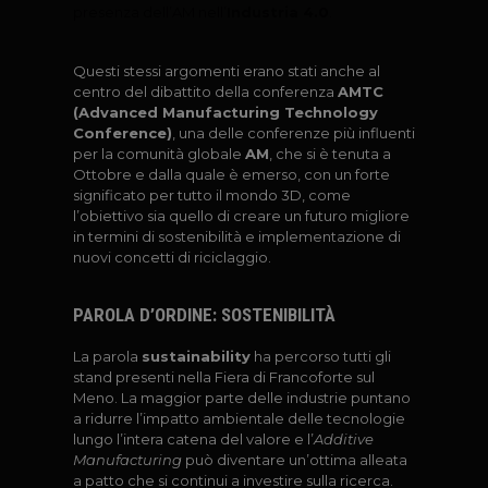
presenza dell’AM nell’
Industria 4.0
.
Questi stessi argomenti erano stati anche al
centro del dibattito della conferenza
AMTC
(Advanced Manufacturing Technology
Conference)
, una delle conferenze più influenti
per la comunità globale
AM
, che si è tenuta a
Ottobre e dalla quale è emerso, con un forte
significato per tutto il mondo 3D, come
l’obiettivo sia quello di
creare un futuro migliore
in termini di sostenibilità e implementazione di
nuovi con
cetti di riciclaggio.
PAROLA D’ORDINE: SOSTENIBILITÀ
La parola
sustainability
ha percorso tutti gli
stand presenti nella Fiera di Francoforte sul
Meno. La maggior parte delle industrie puntano
a ridurre l’impatto ambientale
delle tecnologie
lungo l’intera catena del valore e l’
Additive
Manufacturing
può diven
tare un’ottima alleata
a patto che si continui a investire sulla ricerca.