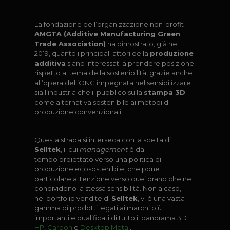
La fondazione dell’organizzazione non-profit
AMGTA (Additive Manufacturing
Green
Trade Association)
ha dimostrato, già nel
2019, quanto i principali attori dell
a
produzione
additiva
siano interessati a prendere posizione
rispetto al tema della
sostenibilità, grazie anche
all’opera dell’ONG impegnata nel sensibilizzare
sia l’indu
stria che il pubblico sulla
stampa 3D
come alternativa sostenibile ai metodi di
produ
zione convenzionali.
Questa strada si interseca con la scelta di
Selltek
, il cui
management
è da
tempo
proiettato verso una politica di
produzione ecosostenibile, che pone
particolare at
tenzione verso quei brand che ne
condividono la stessa sensibilità. Non a caso,
nel
portfolio vendite di
Selltek
, vi è una vasta
gamma di prodotti legati ai marchi più
im
portanti e qualificati di tutto il panorama 3D:
HP
,
Carbon
e
Desktop Metal
.