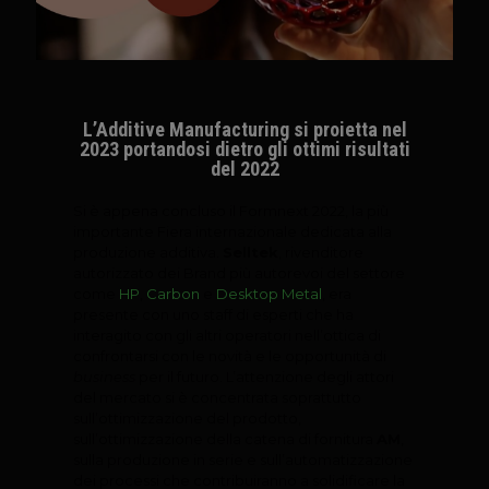
L’Additive Manufacturing si proietta nel
2023 portandosi dietro gli ottimi risultati
del 2022
Si è appena concluso il Formnext 2022, la più
importante Fiera internazionale dedicata alla
produzione additiva.
Selltek
, rivenditore
autorizzato dei Brand più autorevoi del settore
come
HP
,
Carbon
e
Desktop Metal
, era
presente con uno staff di
esperti che ha
interagito con gli altri operatori nell’ottica di
confrontarsi con le novità
e le opportunità di
business
per il futuro. L’attenzione degli attori
del mercato si è
concentrata soprattutto
sull’ottimizzazione del prodotto,
sull’ottimizzazione della ca
tena di fornitura
AM
,
sulla produzione in serie e sull’automatizzazione
dei processi
che contribuiranno a solidificare la