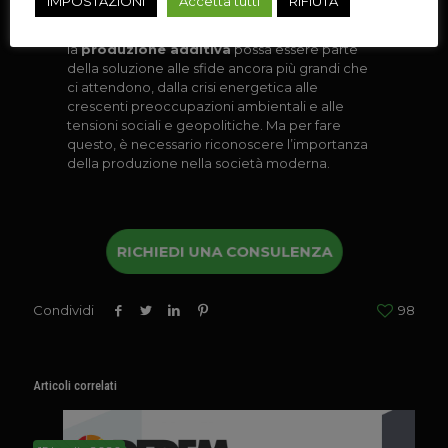
IMPOSTAZIONI
Accetta tutti
RIFIUTA
Michael Suess, presidente di Oerlikon e
promotore della Conferenza AMTC, ritiene che
la
produzione additiva
possa essere parte
della soluzione alle sfide ancora più
grandi che
ci attendono, dalla crisi energetica alle
crescenti preoccupazioni ambien
tali e alle
tensioni sociali e geopolitiche. Ma per fare
questo, è necessario riconosce
re l’importanza
della produzione nella società moderna.
RICHIEDI UNA CONSULENZA
Condividi
98
Articoli correlati