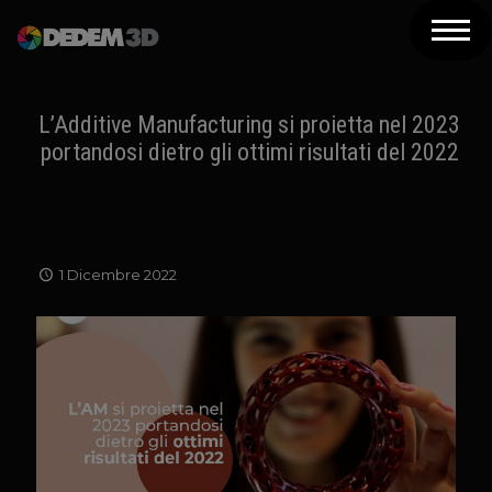
Azienda
Prodotti
L’Additive Manufacturing si proietta nel 2023
portandosi dietro gli ottimi risultati del 2022
Soluzioni 3D
Risorse
Servizi
1 Dicembre 2022
Assistenza
Contatti
Newsletter