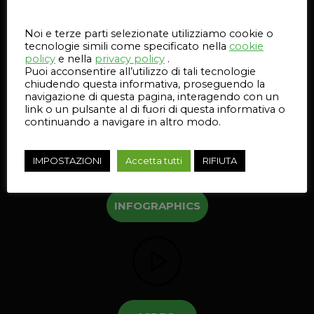
Questo sito web utilizza i cookie
Noi e terze parti selezionate utilizziamo cookie o
tecnologie simili come specificato nella
cookie
policy
e nella
privacy policy
.
Puoi acconsentire all’utilizzo di tali tecnologie
Tritone Dominant
chiudendo questa informativa, proseguendo la
navigazione di questa pagina, interagendo con un
link o un pulsante al di fuori di questa informativa o
continuando a navigare in altro modo.
IMPOSTAZIONI
Accetta tutti
RIFIUTA
INFOGRAPHICS