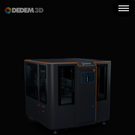
Azienda
Prodotti
Soluzioni 3D
Risorse
Servizi
Assistenza
Contatti
Newsletter