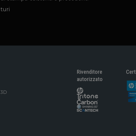
turi
Rivenditore
Cert
autorizzato
 3D