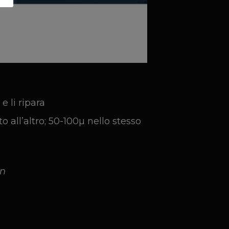
e li ripara
o all’altro; 50-100µ nello stesso
en