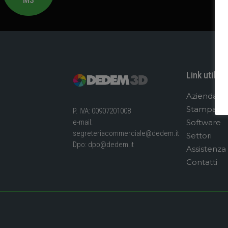
Link utili
Azienda
Stampanti
P. IVA: 00907201008
Software
e-mail:
segreteriacommerciale@dedem.it
Settori
Dpo:
dpo@dedem.it
Assistenza
Contatti