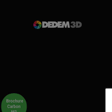
Brochure
Carbon
M3