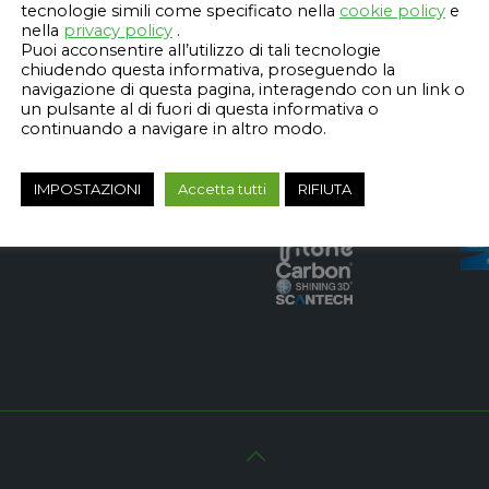
tecnologie simili come specificato nella
cookie policy
e
nella
privacy policy
.
Puoi acconsentire all’utilizzo di tali tecnologie
chiudendo questa informativa, proseguendo la
navigazione di questa pagina, interagendo con un link o
un pulsante al di fuori di questa informativa o
continuando a navigare in altro modo.
Rivenditore
Cert
autorizzato
IMPOSTAZIONI
Accetta tutti
RIFIUTA
 3D