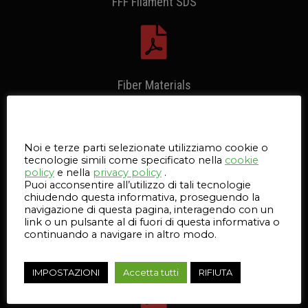
FFF Filament SDS
Fiber Materials
Questo sito web utilizza i cookie
Noi e terze parti selezionate utilizziamo cookie o
tecnologie simili come specificato nella
cookie
Micro AFP Tape SDS
policy
e nella
privacy policy
.
Puoi acconsentire all’utilizzo di tali tecnologie
chiudendo questa informativa, proseguendo la
navigazione di questa pagina, interagendo con un
link o un pulsante al di fuori di questa informativa o
continuando a navigare in altro modo.
Micro AFP Tape SDS
IMPOSTAZIONI
Accetta tutti
RIFIUTA