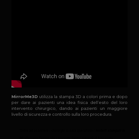
MirrorMe3D
utilizza la stampa 3D a colori prima e dopo
per dare ai pazienti una idea fisica dell’esito del loro
intervento chirurgico, dando ai pazienti un maggiore
livello di sicurezza e controllo sulla loro procedura.
“Oltre ad assistere i chirurghi in sala operatoria i
modelli stampati in
3D
alleviano l’ansia che i pazienti hanno riguardo il loro esito