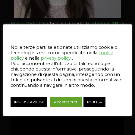
Mirror Me3 D
start-up sta usando la
stampa 3D a
colori
per dare ai pazienti che devono affrontare un
Questo sito web utilizza i cookie
operazione di chirurgia plastica un’anteprima dei risultati
attesi del loro intervento chirurgico, contribuendo a
abbinare la visione del medico con il paziente.
Noi e terze parti selezionate utilizziamo cookie o
tecnologie simili come specificato nella
cookie
Scopri come
Mirror Me 3D
sta usando la
stampa 3D
policy
e nella
privacy policy
.
per ridurre l’ansia del paziente e guidarlo in sala
Puoi acconsentire all’utilizzo di tali tecnologie
operatoria.
chiudendo questa informativa, proseguendo la
navigazione di questa pagina, interagendo con un
link o un pulsante al di fuori di questa informativa o
continuando a navigare in altro modo.
IMPOSTAZIONI
Accetta tutti
RIFIUTA