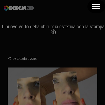
Azienda
Prodotti
Il nuovo volto della chirurgia estetica con la stampa
3D
Soluzioni 3D
Risorse
Servizi
26 Ottobre 2015
Assistenza
Contatti
Newsletter