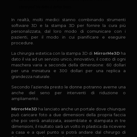
chirurgico” Ha detto il dottor Stern.
In realtà, molti medici stanno combinando strumenti
software 3D e la stampa 3D per fornire la cura più
personalizzata, dal loro modo di comunicare con i
pazienti, per il modo in cui pianificare e eseguire
procedure.
La chirurgia estetica con la stampa 3D di
MirrorMe3D
ha
dato il via ad un servizio unico, innovativo, il costo di ogni
maschera varia a seconda della dimensione: 60 dollari
per una miniatura e 300 dollari per una replica a
grandezza naturale.
Secondo l’azienda presto le donne potranno averne una
anche del seno per interventi di riduzione o
ampliamento.
MirrorMe3D
ha lanciato anche un portale dove chiunque
può caricare foto a due dimensioni della propria faccia
che poi verrà analizzata, assemblate e stampata in tre
dimensioni, il risultato sarà un volto in plastica da ricevere
a casa e a quel punto si potrà andare dal chirurgo di