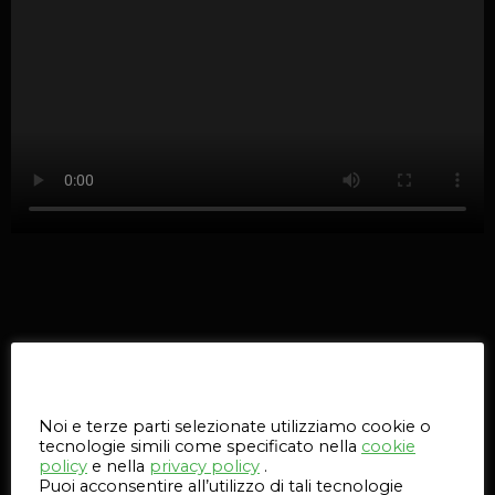
Questo sito web utilizza i cookie
Noi e terze parti selezionate utilizziamo cookie o
tecnologie simili come specificato nella
cookie
policy
e nella
privacy policy
.
Puoi acconsentire all’utilizzo di tali tecnologie