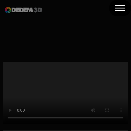
Azienda
Prodotti
Soluzioni 3D
Risorse
Servizi
Assistenza
Contatti
Newsletter