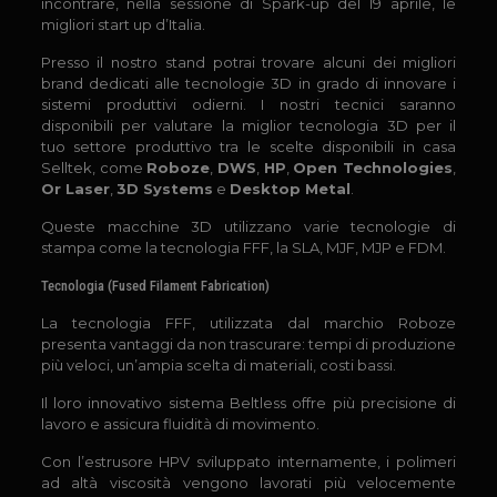
incontrare, nella sessione di Spark-up del 19 aprile, le
migliori start up d’Italia.
Presso il nostro stand potrai trovare alcuni dei migliori
brand dedicati alle tecnologie 3D in grado di innovare i
sistemi produttivi odierni. I nostri tecnici saranno
disponibili per valutare la miglior tecnologia 3D per il
tuo settore produttivo tra le scelte disponibili in casa
Selltek, come
Roboze
,
DWS
,
HP
,
Open Technologies
,
Or Laser
,
3D Systems
e
Desktop Metal
.
Queste macchine 3D utilizzano varie tecnologie di
stampa come la tecnologia FFF, la SLA, MJF, MJP e FDM.
Tecnologia (Fused Filament Fabrication)
La tecnologia FFF, utilizzata dal marchio Roboze
presenta vantaggi da non trascurare: tempi di produzione
più veloci, un’ampia scelta di materiali, costi bassi.
Il loro innovativo sistema Beltless offre più precisione di
lavoro e assicura fluidità di movimento.
Con l’estrusore HPV sviluppato internamente, i polimeri
ad altà viscosità vengono lavorati più velocemente