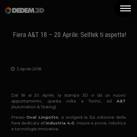
Azienda
Prodotti
Fiera A&T 18 – 20 Aprile: Selltek ti aspetta!
Soluzioni 3D
Risorse
3 Aprile 2018
Servizi
Assistenza
Dal 18 al 20 Aprile, la stampa 3D vi dà un nuovo
Contatti
appuntamento, questa volta a Torino, ad
A&T
(Automation & Testing).
Newsletter
Presso
Oval Lingotto
, si svolgerà la 12a edizione della
fiera dedicata all’
industria 4.0
, misure e prove, robotica
e tecnologie innovative.