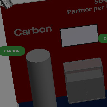
D
CARBON