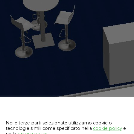
Questo sito web utilizza i cookie
Noi e terze parti selezionate utilizziamo cookie o
tecnologie simili come specificato nella
cookie policy
e
nella
privacy policy
.