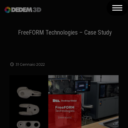
Azienda
Prodotti
FreeFORM Technologies – Case Study
Soluzioni 3D
Risorse
31 Gennaio 2022
Servizi
Assistenza
Contatti
Newsletter