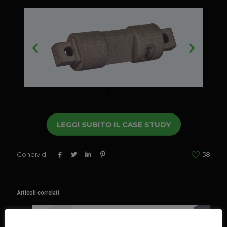
LEGGI SUBITO IL CASE STUDY
Condividi
58
Articoli correlati
15 Luglio 2026
Questo sito web utilizza i cookie