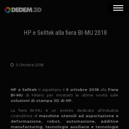
Azienda
Prodotti
HP e Selltek alla fiera BI-MU 2018
Soluzioni 3D
Risorse
3 Ottobre 2018
Servizi
Assistenza
HP e Selltek
ti aspettano il
9 ottobre 2018
alla
Fiera
Contatti
BI-MU
di Milano per mostrarti le ultime novità sulle
soluzioni di stampa 3D di HP.
Newsletter
La fiera BI-MU è un evento dedicato all’industria
costruttrice di
macchine utensili ad asportazione e
deformazione, robot, automazione, additive
manufacturing, tecnologie ausiliarie e tecnologie