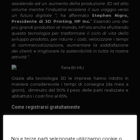
assistendo ad un aumento della produzione 3D ad alto
volume mentre l’industria accelera il suo viaggio verso
un futuro digitale “,
ha affermato
Stephen Nigro,
Presidente di 3D Printing
,
HP Inc
.
” Essendo uno dei
più grandi produttori al mondo, HP sta anche sfruttando
questa tecnologia per trasformare il ciclo di vita dello
sviluppo prodotto, per ridurre i costi, velocizzare i tempi
di commercializzazione, aumentare la soddisfazione
dei clienti e migliorare la sostenibilità in tutta la nostra
attività “.
Grazie alla tecnologia 3D le imprese hanno ridotto in
maniera considerevole i tempi di consegna (da mesi a
giorni), diminuito del 90% il peso delle parti realizzate e
abbattuto i costi fino al 65%.
Come registrarsi gratuitamente
La pre-registrazione online dà accesso gratuito alla fiera e
consente di ricevere la tessera GOLDEN CARD.
Questo sito web utilizza i cookie
Sei incuriosito? Passa a trovarci a BI-MU, al
Padiglione 11
Noi e terze parti selezionate utilizziamo cookie o