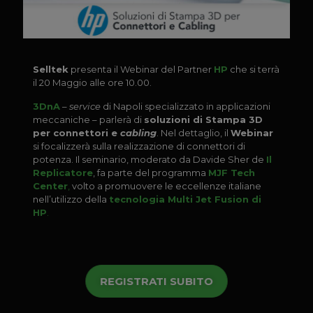
Selltek
presenta il Webinar del Partner
HP
che si terrà
il 20 Maggio alle ore 10.00.
3DnA
–
service
di Napoli specializzato in applicazioni
meccaniche – parlerà di
soluzioni di Stampa 3D
per connettori e
cabling
. Nel dettaglio, il
Webinar
si focalizzerà sulla realizzazione di connettori di
potenza. Il seminario, moderato da Davide Sher de
Il
Replicatore
, fa parte del programma
MJF Tech
Center
,
volto a promuovere le eccellenze italiane
nell’utilizzo della
tecnologia Multi Jet Fusion di
HP
.
REGISTRATI SUBITO