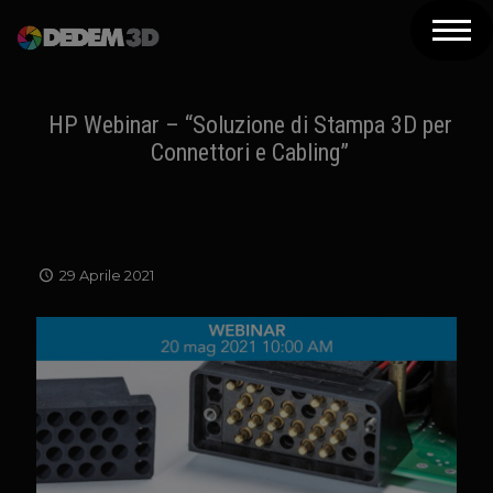
Azienda
Prodotti
HP Webinar – “Soluzione di Stampa 3D per
Connettori e Cabling”
Soluzioni 3D
Risorse
Servizi
29 Aprile 2021
Assistenza
Contatti
Newsletter