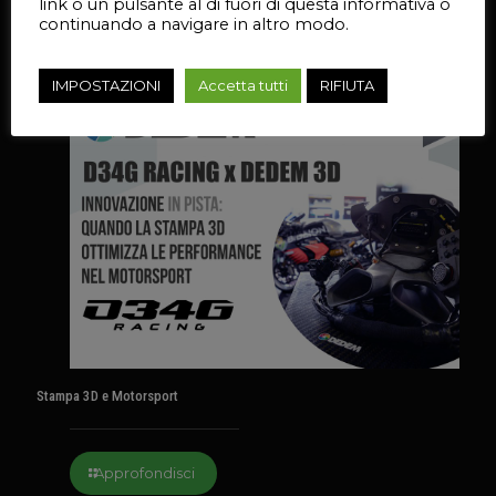
link o un pulsante al di fuori di questa informativa o
continuando a navigare in altro modo.
Approfondisci
IMPOSTAZIONI
Accetta tutti
RIFIUTA
8 Luglio 2026
Stampa 3D e Motorsport
Approfondisci