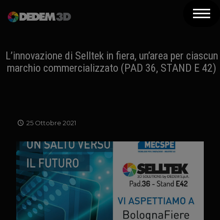
Azienda
Prodotti
L’innovazione di Selltek in fiera, un’area per ciascun
marchio commercializzato (PAD 36, STAND E 42)
Soluzioni 3D
Risorse
Servizi
25 Ottobre 2021
Assistenza
Contatti
Newsletter