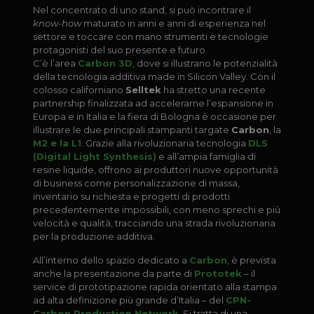
Nel concentrato di uno stand, si può incontrare il
know-how
maturato in anni e anni di esperienza nel
settore e toccare con mano strumenti e tecnologie
protagonisti del suo presente e futuro.
C’è l’area
Carbon 3D
, dove si illustrano le potenzialità
della tecnologia additiva made in Silicon Valley. Con il
colosso californiano
Selltek
ha stretto una recente
partnership finalizzata ad accelerarne l’espansione in
Europa e in Italia e la fiera di Bologna è occasione per
illustrare le due principali stampanti targate
Carbon
, la
M2 e la L1
. Grazie alla rivoluzionaria tecnologia
DLS
(Digital Light Synthesis)
e all’ampia famiglia di
resine liquide, offrono ai produttori nuove opportunità
di business come personalizzazione di massa,
inventario su richiesta e progetti di prodotti
precedentemente impossibili, con meno sprechi e più
velocità e qualità, tracciando una strada rivoluzionaria
per la produzione additiva.
All’interno dello spazio dedicato a
Carbon
, è prevista
anche la presentazione da parte di
Prototek
– il
service di prototipazione rapida orientato alla stampa
ad alta definizione più grande d’Italia – del
CPN-
Carbon Production Network
. Si tratta di una