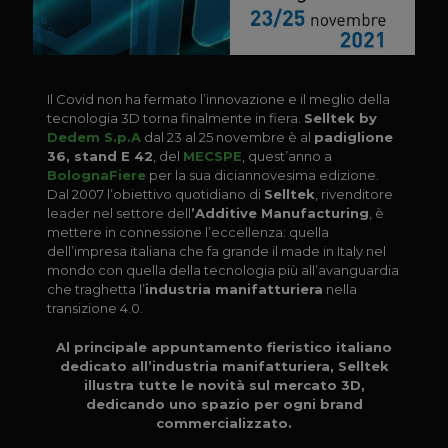
Il Covid non ha fermato l’innovazione e il meglio della
tecnologia 3D torna finalmente in fiera.
Selltek by
Dedem S.p.A
dal 23 al 25 novembre è al
padiglione
36, stand E 42
, del
MECSPE
, quest’anno a
BolognaFiere
per la sua diciannovesima edizione.
Dal 2007 l’obiettivo quotidiano di
Selltek
, rivenditore
leader nel settore dell
’Additive Manufacturing
, è
mettere in connessione l’eccellenza: quella
dell’impresa italiana che fa grande il made in Italy nel
mondo con quella della tecnologia più all’avanguardia
che traghetta l’
industria manifatturiera
nella
transizione 4.0.
Al principale appuntamento fieristico italiano
dedicato all’industria manifatturiera, Selltek
illustra tutte le novità sul mercato 3D,
dedicando uno spazio per ogni brand
commercializzato.