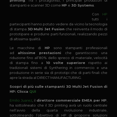
printing
. Tra i protagonisti, i principali produttori di
stampanti e scanner 3D come
HP
e
3D Systems
.
Con
HP
tutti i
partecipanti hanno potuto vedere da vicino la tecnologia
di stampa
3D
Multi Jet Fusion
che reinventa il modo di
prototipare e produrre parti funzionali, realizzando pezzi
di altissima qualità.
Le macchine di
HP
sono stampanti professionali
ad
altissime prestazioni
che garantiscono una
riduzione fino all’80% dello spreco di materiale, velocità
di stampa fino a
10 volte superiore
rispetto ai
tradizionali sistemi di Synthering in commercio e una
produzione in serie sia di prototipi che di parti finali che
apre la strada al DIRECT MANUFACTURING.
Scopri di più sulle stampanti 3D Multi Jet Fusion di
HP: Clicca
QUI
Emilio Juarez
, il
direttore commerciale EMEA per HP
,
ha sottolineato che il 3D printing avrà un ruolo centrale
nell’avvio della quarta rivoluzione industriale,
sottolineando l’obiettivo di HP di proporre soluzioni