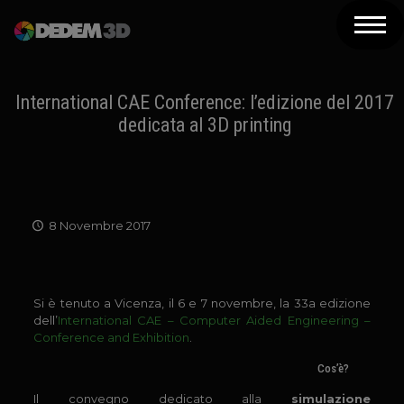
Azienda
Prodotti
International CAE Conference: l’edizione del 2017
dedicata al 3D printing
Soluzioni 3D
Risorse
Servizi
8 Novembre 2017
Assistenza
Contatti
Si è tenuto a Vicenza, il 6 e 7 novembre, la 33a edizione
dell’
International CAE – Computer Aided Engineering –
Newsletter
Conference and Exhibition
.
Cos’è?
Il convegno dedicato alla
simulazione