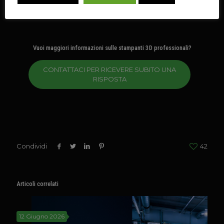
Vuoi maggiori informazioni sulle stampanti 3D professionali?
CONTATTACI PER RICEVERE SUBITO UNA
RISPOSTA
Condividi
42
Articoli correlati
12 Giugno 2026