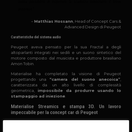
buona possibilità di rispettare la scadenza nonostante il breve
preavviso.”
–
Matthias Hossann
, Head of Concept Cars &
Advanced Design di Peugeot
Caratteristiche del sistema audio
Peugeot aveva pensato per la sua Fractal a degli
altoparlanti integrati nei sedili e un suono sintetico del
motore composto dal musicista e produttore brasiliano
Amon Tobin.
Materialise ha completato la visione di Peugeot
progettando una
“camera del suono anecoica”
,
caratterizzata da un alto livello di complessità
geometrica,
impossibile da produrre usando lo
stampaggio ad iniezione
.
Materialise Streamics e stampa 3D. Un lavoro
impeccabile per la concept car di Peugeot
Grazie al software
build processor
di Materialise, il
complesso file del progetto è stato suddiviso in vari pezzi
Questo sito web utilizza i cookie