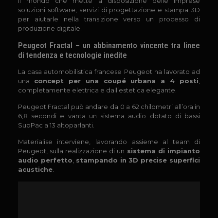
il mondo che mette a disposizione delle imprese
soluzioni software, servizi di progettazione e stampa 3D
per aiutarle nella transizione verso un processo di
produzione digitale.
Peugeot Fractal – un abbinamento vincente tra linee
di tendenza e tecnologie inedite
La casa automobilistica francese Peugeot ha lavorato ad
una
concept per una coupé urbana a 4 posti
,
completamente elettrica e dall’estetica elegante.
Peugeot Fractal può andare da 0 a 62 chilometri all’ora in
6,8 secondi e vanta un sistema audio dotato di bassi
SubPac a 13 altoparlanti.
Materialise interviene, lavorando assieme al team di
Peugeot, sulla realizzazione di un
sistema di impianto
audio perfetto
,
stampando in 3D precise superfici
acustiche
.