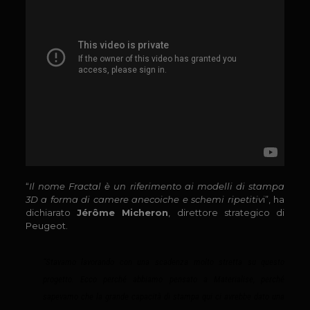
“
Il nome Fractal è un riferimento ai modelli di stampa
3D a forma di camere anecoiche e schemi ripetitiv
i”, ha
dichiarato
Jérôme Micheron
, direttore strategico di
Peugeot.
“Stavamo lavorando con una scadenza molto stretta su questo
progetto. Ecco perché abbiamo pensato a Materialise, perché
sapevamo che la grande capacità di stampa qui ci avrebbe dato una