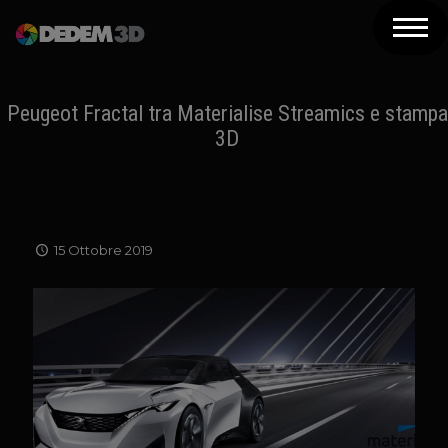
Azienda
Prodotti
Peugeot Fractal tra Materialise Streamics e stampa
3D
Soluzioni 3D
Risorse
Servizi
15 Ottobre 2019
Assistenza
Contatti
Newsletter