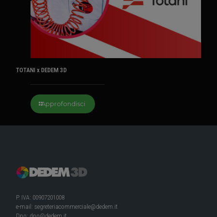
TOTANI x DEDEM 3D
Approfondisci
P. IVA: 00907201008
e-mail:
segreteriacommerciale@dedem.it
Dpo:
dpo@dedem.it